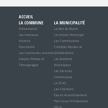
ACCUEIL
LA COMMUNE
LA MUNICIPALITÉ
Présentation
Le Mot du Maire
Les Hameaux
Le Conseil Municipal
Histoire
Les Commissions
Patrimoine
Comptes Rendus et
Les Communes voisines
Délibérations
Albums Photos et
Les Bulletins
Témoignages
Municipaux
Les Services
Communaux
Le CCAS
Les Chantiers
Eau et Assainissement
Plan Local d'Urbanisme
(PLU)