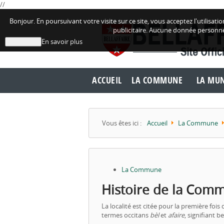
//
Bonjour. En poursuivant votre visite sur ce site, vous acceptez l'utilisa
publicitaire. Aucune donnée personne
En savoir plus
J'ai compris
ACCUEIL
LA COMMUNE
LA MUN
Vous êtes ici :
Accueil
La Commune
La Commune
Histoire de la Comm
La localité est citée pour la première foi
termes occitans
bèl
et
afaire
, signifiant b