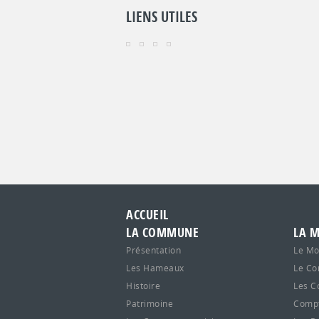
LIENS UTILES
ACCUEIL
LA COMMUNE
LA M
Présentation
Le Mo
Les Hameaux
Le Co
Histoire
Les C
Patrimoine
Compt