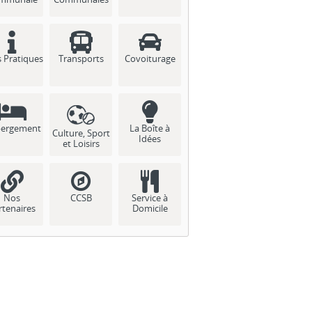
s Pratiques
Transports
Covoiturage
ergement
La Boîte à
Culture, Sport
Idées
et Loisirs
Nos
CCSB
Service à
rtenaires
Domicile