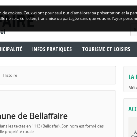
tion de cookies. Ceux-ci ont pour seul but d'améliorer sa présentation et la
lle ne sera collectée, transmise ou partagée sans que vous ne l'ayez person
ICIPALITÉ
INFOS PRATIQUES
TOURISME ET LOISIRS
Histoire
LA 
Mété
ACC
une de Bellaffaire
s dans les textes en 1113 (Belloafar). Son nom est formé des
elle propriété rurale.
A
Co