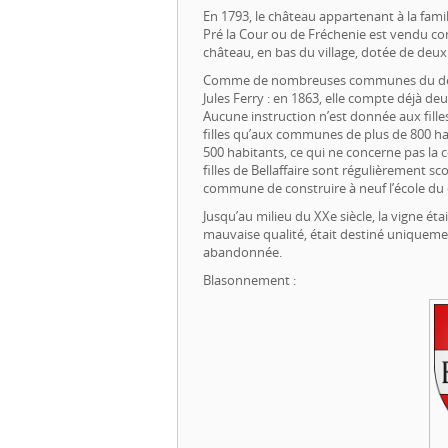
En 1793, le château appartenant à la fami
Pré la Cour ou de Fréchenie est vendu co
château, en bas du village, dotée de deux 
Comme de nombreuses communes du départe
Jules Ferry : en 1863, elle compte déjà d
Aucune instruction n’est donnée aux filles
filles qu’aux communes de plus de 800 habi
500 habitants, ce qui ne concerne pas la c
filles de Bellaffaire sont régulièrement s
commune de construire à neuf l’école du c
Jusqu’au milieu du XXe siècle, la vigne ét
mauvaise qualité, était destiné uniqueme
abandonnée.
Blasonnement :