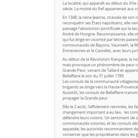
La localité, qui apparaît au début du XIIe 
siècle. La moitié du fief appartenait aux
En 1348, la reine Jeanne, chassée de son
reconquérir ses États napolitains, elle ve
passage l'absolution pontificale qui la l
André de Hongrie. Reconnaissante, elle offr
qui fut érigé en vicomté par lettres pate
communautés de Bayons, Vaumeilh, la Motte
Entrevennes et le Castellet, avec leurs ju
Au début de la Révolution française, la nou
mais provoque un phénomène de peur coll
Grande Peur, venant de Tallard et appart
Bellaffaire le soir du 31 juillet 1789.
Les consuls de la communauté villageois
brigands se dirige vers la Haute-Provence 
Aussitôt, les consuls de Bellaffaire trans
propager la Grande peur.
Dès le 2 août, l’affolement retombe, les fa
changement important a eu lieu : les co
défendre leurs voisins. Un sentiment de s
communautés voisines, et les consuls déci
appaisée, les autorités recommandent de 
conserver que les propriétaires dans les 