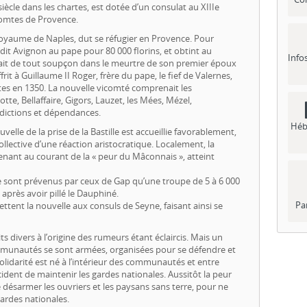
siècle dans les chartes, est dotée d’un consulat au XIIIe
 comtes de Provence.
 royaume de Naples, dut se réfugier en Provence. Pour
ndit Avignon au pape pour 80 000 florins, et obtint au
Info
avait de tout soupçon dans le meurtre de son premier époux
it à Guillaume II Roger, frère du pape, le fief de Valernes,
ntes en 1350. La nouvelle vicomté comprenait les
, Bellaffaire, Gigors, Lauzet, les Mées, Mézel,
ridictions et dépendances.
Héb
velle de la prise de la Bastille est accueillie favorablement,
ective d’une réaction aristocratique. Localement, la
enant au courant de la « peur du Mâconnais », atteint
e sont prévenus par ceux de Gap qu’une troupe de 5 à 6 000
après avoir pillé le Dauphiné.
Pa
mettent la nouvelle aux consuls de Seyne, faisant ainsi se
its divers à l’origine des rumeurs étant éclaircis. Mais un
mmunautés se sont armées, organisées pour se défendre et
olidarité est né à l’intérieur des communautés et entre
dent de maintenir les gardes nationales. Aussitôt la peur
désarmer les ouvriers et les paysans sans terre, pour ne
gardes nationales.