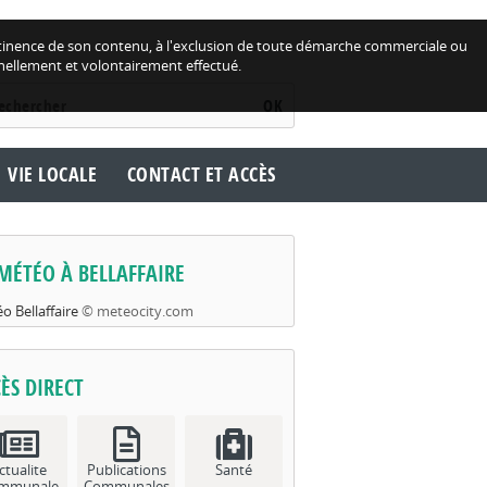
 pertinence de son contenu, à l'exclusion de toute démarche commerciale ou
nellement et volontairement effectué.
OK
VIE LOCALE
CONTACT ET ACCÈS
MÉTÉO À BELLAFFAIRE
o Bellaffaire
© meteocity.com
ÈS DIRECT
ctualite
Publications
Santé
mmunale
Communales