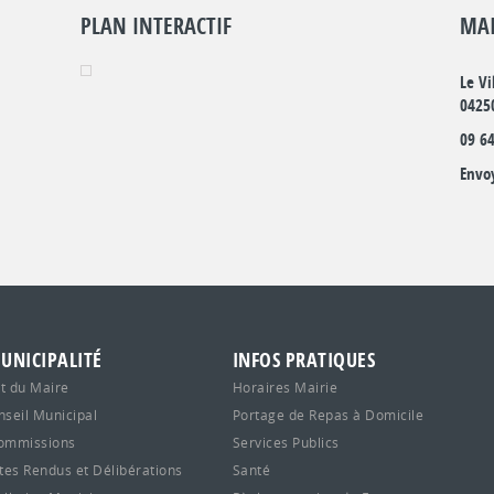
PLAN INTERACTIF
MAI
Le Vi
0425
09 64
Envo
UNICIPALITÉ
INFOS PRATIQUES
t du Maire
Horaires Mairie
nseil Municipal
Portage de Repas à Domicile
ommissions
Services Publics
es Rendus et Délibérations
Santé