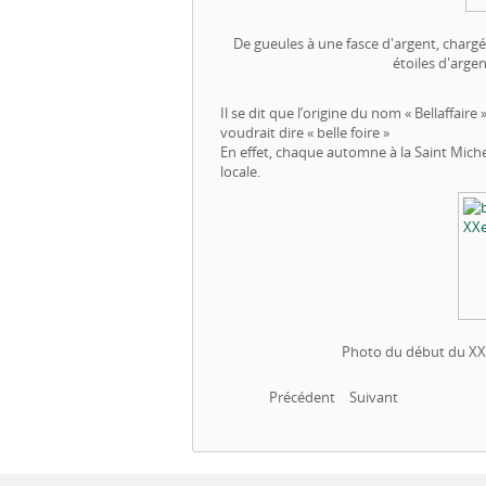
De gueules à une fasce d'argent, charg
étoiles d'argen
Il se dit que l’origine du nom « Bellaffaire
voudrait dire « belle foire »
En effet, chaque automne à la Saint Michel,
locale.
Photo du début du XXè
Précédent
Suivant