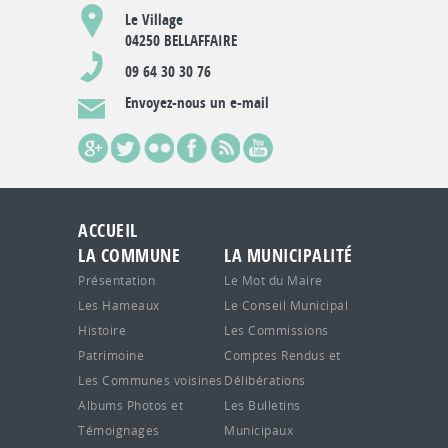
Le Village
04250 BELLAFFAIRE
09 64 30 30 76
Envoyez-nous un e-mail
ACCUEIL
LA COMMUNE
LA MUNICIPALITÉ
Présentation
Le Mot du Maire
Les Hameaux
Le Conseil Municipal
Histoire
Les Commissions
Patrimoine
Comptes Rendus et
Les Communes voisines
Délibérations
Albums Photos et
Les Bulletins
Témoignages
Municipaux