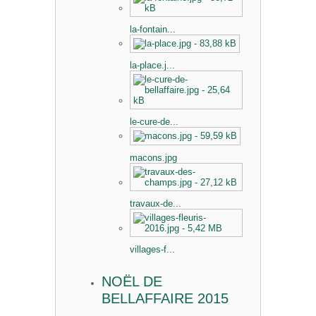
la-fontain...
la-place.j...
le-cure-de...
macons.jpg
travaux-de...
villages-f...
NOËL DE
BELLAFFAIRE 2015