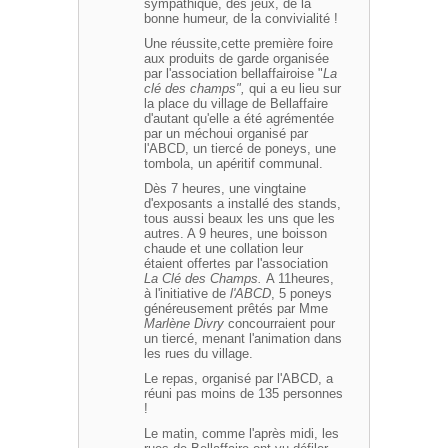
sympathique, des jeux, de la
bonne humeur, de la convivialité !
Une réussite,cette première foire
aux produits de garde organisée
par l'association bellaffairoise "
La
clé des champs",
qui a eu lieu sur
la place du village de Bellaffaire
d'autant qu'elle a été agrémentée
par un méchoui organisé par
l'ABCD, un tiercé de poneys, une
tombola, un apéritif communal.
Dès 7 heures, une vingtaine
d'exposants a installé des stands,
tous aussi beaux les uns que les
autres. A 9 heures, une boisson
chaude et une collation leur
étaient offertes par l'association
La Clé des Champs.
A 11heures,
à l'initiative de
l'ABCD
, 5 poneys
généreusement prêtés par Mme
Marlène Divry
concourraient pour
un tiercé, menant l'animation dans
les rues du village.
Le repas, organisé par l'ABCD, a
réuni pas moins de 135 personnes
!
Le matin, comme l'après midi, les