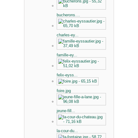
bucherons....
charles-ey...
famille-ey...
felix-eyss...
foire.jpg
jeune-fill...
la-cour-du...