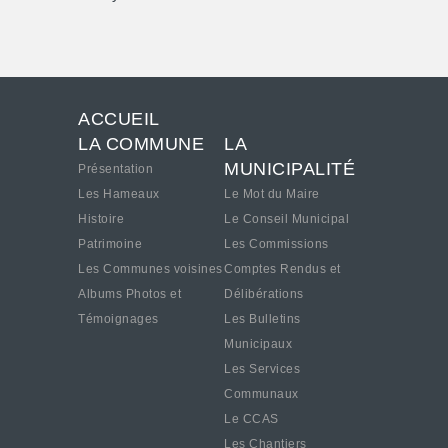
ACCUEIL
LA COMMUNE
LA
MUNICIPALITÉ
Présentation
Les Hameaux
Le Mot du Maire
Histoire
Le Conseil Municipal
Patrimoine
Les Commissions
Les Communes voisines
Comptes Rendus et
Albums Photos et
Délibérations
Témoignages
Les Bulletins
Municipaux
Les Services
Communaux
Le CCAS
Les Chantiers