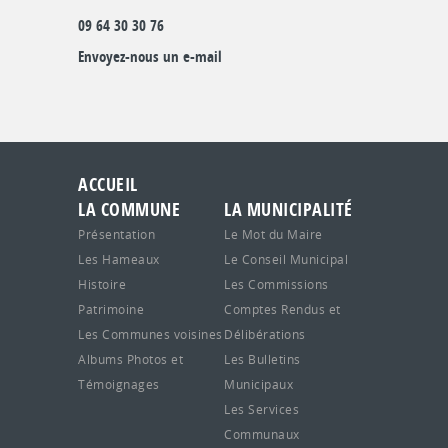
09 64 30 30 76
Envoyez-nous un e-mail
ACCUEIL
LA COMMUNE
LA MUNICIPALITÉ
Présentation
Le Mot du Maire
Les Hameaux
Le Conseil Municipal
Histoire
Les Commissions
Patrimoine
Comptes Rendus et
Les Communes voisines
Délibérations
Albums Photos et
Les Bulletins
Témoignages
Municipaux
Les Services
Communaux