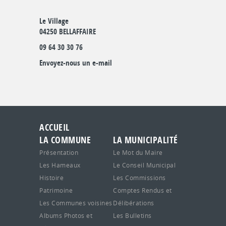
Le Village
04250 BELLAFFAIRE
09 64 30 30 76
Envoyez-nous un e-mail
ACCUEIL
LA COMMUNE
LA MUNICIPALITÉ
Présentation
Le Mot du Maire
Les Hameaux
Le Conseil Municipal
Histoire
Les Commissions
Patrimoine
Comptes Rendus et
Les Communes voisines
Délibérations
Albums Photos et
Les Bulletins