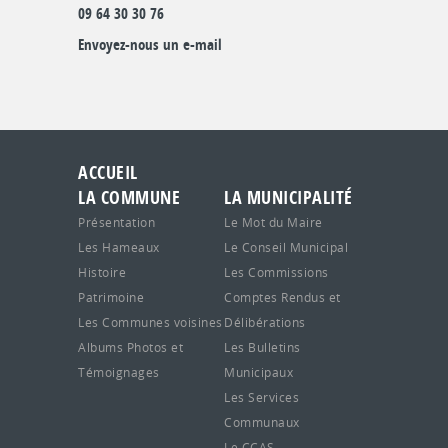
09 64 30 30 76
Envoyez-nous un e-mail
ACCUEIL
LA COMMUNE
LA MUNICIPALITÉ
Présentation
Le Mot du Maire
Les Hameaux
Le Conseil Municipal
Histoire
Les Commissions
Patrimoine
Comptes Rendus et
Les Communes voisines
Délibérations
Albums Photos et
Les Bulletins
Témoignages
Municipaux
Les Services
Communaux
Le CCAS