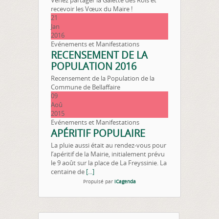
Venez partager la Galette des Rois et
recevoir les Vœux du Maire !
21
Jan
2016
Evénements et Manifestations
RECENSEMENT DE LA
POPULATION 2016
Recensement de la Population de la
Commune de Bellaffaire
09
Aoû
2015
Evénements et Manifestations
APÉRITIF POPULAIRE
La pluie aussi était au rendez-vous pour
l’apéritif de la Mairie, initialement prévu
le 9 août sur la place de La Freyssinie. La
centaine de
[...]
Propulsé par
iCagenda