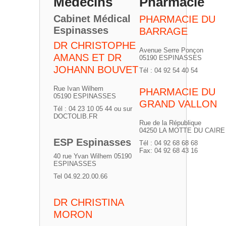
Médecins
Pharmacie
Cabinet Médical
PHARMACIE DU
Espinasses
BARRAGE
DR CHRISTOPHE
Avenue Serre Ponçon
AMANS ET DR
05190 ESPINASSES
JOHANN BOUVET
Tél : 04 92 54 40 54
Rue Ivan Wilhem
PHARMACIE DU
05190 ESPINASSES
GRAND VALLON
Tél : 04 23 10 05 44 ou sur
DOCTOLIB.FR
Rue de la République
04250 LA MOTTE DU CAIRE
ESP Espinasses
Tél : 04 92 68 68 68
Fax: 04 92 68 43 16
40 rue Yvan Wilhem 05190
ESPINASSES
Tel 04.92.20.00.66
DR CHRISTINA
MORON