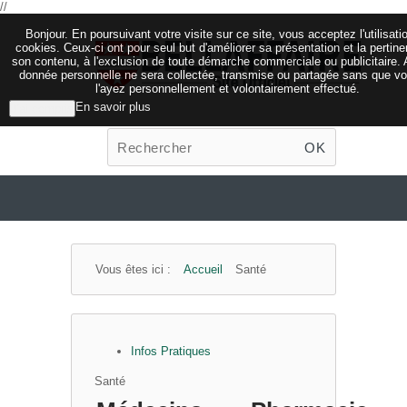
//
Bonjour. En poursuivant votre visite sur ce site, vous acceptez l'utilisati
cookies. Ceux-ci ont pour seul but d'améliorer sa présentation et la pertin
son contenu, à l'exclusion de toute démarche commerciale ou publicitaire.
donnée personnelle ne sera collectée, transmise ou partagée sans que v
l'ayez personnellement et volontairement effectué.
En savoir plus
J'ai compris
OK
Vous êtes ici :
Accueil
Santé
Infos Pratiques
Santé