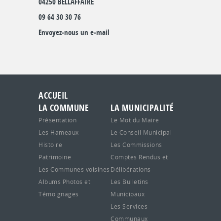
04250 BELLAFFAIRE
09 64 30 30 76
Envoyez-nous un e-mail
ACCUEIL
LA COMMUNE
LA MUNICIPALITÉ
Présentation
Le Mot du Maire
Les Hameaux
Le Conseil Municipal
Histoire
Les Commissions
Patrimoine
Comptes Rendus et
Les Communes voisines
Délibérations
Albums Photos et
Les Bulletins
Témoignages
Municipaux
Les Services
Communaux