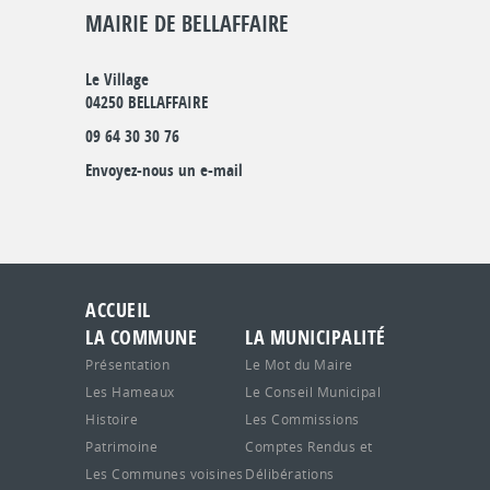
MAIRIE DE BELLAFFAIRE
Le Village
04250 BELLAFFAIRE
09 64 30 30 76
Envoyez-nous un e-mail
ACCUEIL
LA COMMUNE
LA MUNICIPALITÉ
Présentation
Le Mot du Maire
Les Hameaux
Le Conseil Municipal
Histoire
Les Commissions
Patrimoine
Comptes Rendus et
Les Communes voisines
Délibérations