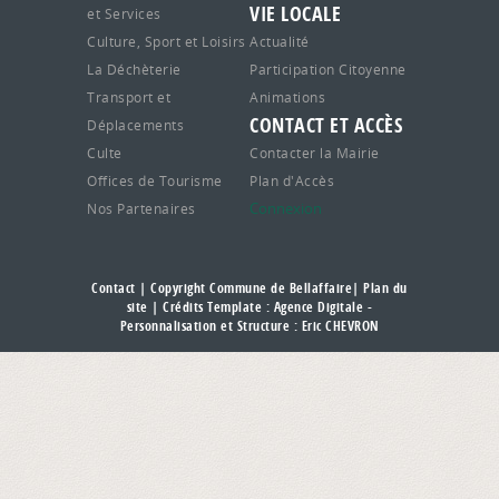
VIE LOCALE
et Services
Culture, Sport et Loisirs
Actualité
La Déchèterie
Participation Citoyenne
Transport et
Animations
CONTACT ET ACCÈS
Déplacements
Culte
Contacter la Mairie
Offices de Tourisme
Plan d'Accès
Connexion
Nos Partenaires
Contact
| Copyright Commune de Bellaffaire|
Plan du
site
| Crédits Template : Agence Digitale -
Personnalisation et Structure : Eric CHEVRON