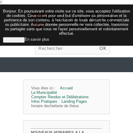
//
Bonjour. En poursuivant votre visite sur ce site, vous acceptez l'utilisation
de cookies. Ceux-ci ont pour seul but d'améliorer sa présentation et la
pertinence de son contenu, à l'exclusion de toute démarche commerciale
ou publicitaire. Aucune donnée personnelle ne sera collectée, transmise
ou partagée sans que vous ne l'ayez personnellement et volontairement
effectué.
En savoir plus
J'ai compris
OK
Vous êtes ici :
Accueil
La Municipalité
Comptes Rendus et Délibérations
Infos Pratiques
Landing Pages
horaire dechetterie de théus
NOUVEAUX HORAIRES A LA