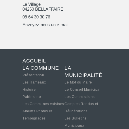
Le Village
04250 BELLAFFAIRE
09 64 30 30 76
Envoyez-nous un e-mail
ACCUEIL
LA COMMUNE
LA
MUNICIPALITÉ
Présentation
Les Hameaux
Le Mot du Maire
Histoire
Le Conseil Municipal
Patrimoine
Les Commissions
Les Communes voisines
Comptes Rendus et
Albums Photos et
Délibérations
Témoignages
Les Bulletins
Municipaux